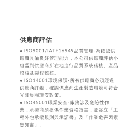
供應商評估
● ISO9001/IATF16949品質管理-為確認供
應商具備良好管理能力，本公司供應商評估小
組需到供應商所在地進行品質系統稽核、產品
稽核及製程稽核。
● ISO14001環境保護-所有供應商必須經過
供應商評鑑，確認供應商生產製造環境可符合
光隆集團環安政策。
● ISO45001職業安全-廠務涉及危險性作
業，承攬商須提供作業資格證書，並簽立「工
程外包承攬規則與承諾書」及「作業危害因素
告知書」。