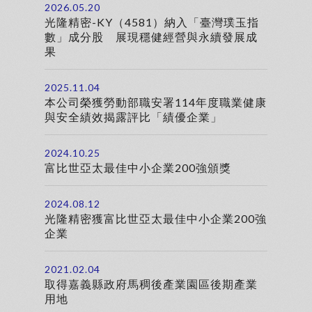
2026.05.20
光隆精密-KY（4581）納入「臺灣璞玉指
數」成分股 展現穩健經營與永續發展成
果
2025.11.04
本公司榮獲勞動部職安署114年度職業健康
與安全績效揭露評比「績優企業」
2024.10.25
富比世亞太最佳中小企業200強頒獎
2024.08.12
光隆精密獲富比世亞太最佳中小企業200強
企業
2021.02.04
取得嘉義縣政府馬稠後產業園區後期產業
用地