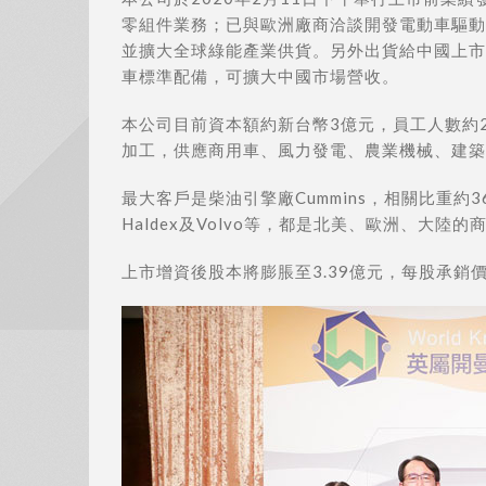
零組件業務；已與歐洲廠商洽談開發電動車驅動
並擴大全球綠能產業供貨。另外出貨給中國上市
車標準配備，可擴大中國市場營收。
本公司目前資本額約新台幣3億元，員工人數約
加工，供應商用車、風力發電、農業機械、建築
最大客戶是柴油引擎廠Cummins，相關比重約36%，
Haldex及Volvo等，都是北美、歐洲、大
上市增資後股本將膨脹至3.39億元，每股承銷