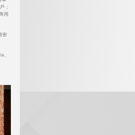
戶；
商用
精密
le、